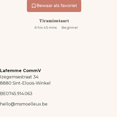
Tiramisutaart
6 hrs 45 mins
Beginner
Lafemme CommV
Izegemsestraat 34
8880 Sint-Eloois-Winkel
BE0745.914.063
hello@msmoelleux.be