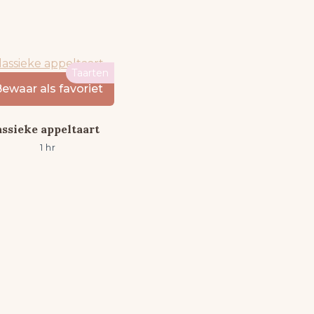
Taarten
assieke appeltaart
1 hr